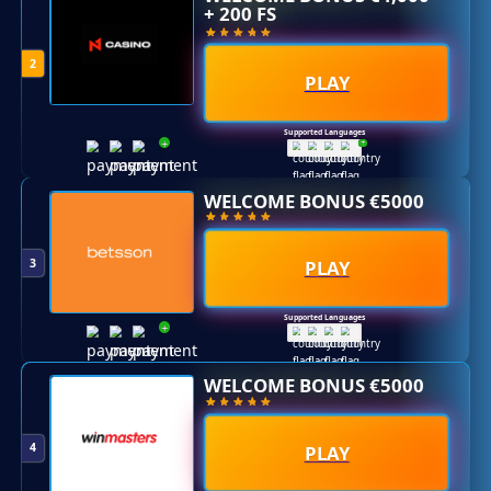
WELCOME BONU
PLA
WELCOME BON
+ 200 FS