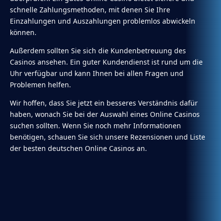
schnelle Zahlungsmethoden, mit denen Sie Ihre
Einzahlungen und Auszahlungen problemlos abwickeln
können.
Außerdem sollten Sie sich die Kundenbetreuung des
Casinos ansehen. Ein guter Kundendienst ist rund um die
Uhr verfügbar und kann Ihnen bei allen Fragen und
Problemen helfen.
Wir hoffen, dass Sie jetzt ein besseres Verständnis dafür
haben, wonach Sie bei der Auswahl eines Online Casinos
suchen sollten. Wenn Sie noch mehr Informationen
WELCOME BONU
benötigen, schauen Sie sich unsere Rezensionen und Liste
der besten deutschen Online Casinos an.
PLA