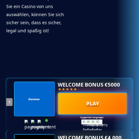
Sie ein Casino von uns
auswählen, können Sie sich
sicher sein, dass es sicher,
legal und spaßig ist!