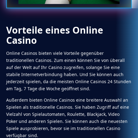
Vorteile eines Online
Casino
Online Casinos bieten viele Vorteile gegenüber
traditionellen Casinos. Zum einen können Sie von überall
auf der Welt auf Ihr Casino zugreifen, solange Sie eine
stabile Internetverbindung haben. Und Sie können auch
jederzeit spielen, da die meisten Online Casinos 24 Stunden
am Tag, 7 Tage die Woche geöffnet sind.
Außerdem bieten Online Casinos eine breitere Auswahl an
Spielen als traditionelle Casinos. Sie haben Zugriff auf eine
Vielzahl von Spielautomaten, Roulette, Blackjack, Video
Poker und anderen Spielen. Sie können auch die neuesten
Spiele ausprobieren, bevor sie im traditionellen Casino
verfügbar sind.